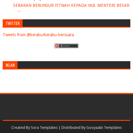
SEBARAN BERUNSUR FITNAH KEPADA YAB. MENTERI BESAR
...
Hentikan fitnah kepada Milo, Sunquick dan Nescafé
TWITTER
PENYERTAAN DATUK HUSAM MUSA DI DALAM MAJLIS
PORTAL...
Tweets from @kerabu/kerabu-bersuara
Bukan Islam Kelantan Sempoi Hudud
HOMEMADE: BUAT TELUR MASIN GUNA TELUR AYAM
Ustaz Dusuki Ahmad: Malaysiakini media batu api
Ubat² yang membunuh anak anda
IKLAN
DR ROZAIMI, BERSABARLAH
Mufti Wilayah Ajak Iqram Dinzly Jumpa
Jangan fitnah Presiden PAS
Hentikan berita fitnah
Buku Najib Pegang Memang dah Terbalik kan?
Anak Arwah Pegawai Kastam Maut Rempuh Tonto Minta ...
Kematian Jong-hyun: Umat Islam haram ikut aksi ber...
LAPORAN SERTAI PKR UNTUK GANGGU PERSIAPAN PAS
Created By
Sora Templates
| Distributed By
Gooyaabi Templates
PILI...