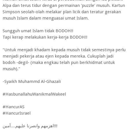
Alpa dan terus tidur dengan permainan 'puzzle' musuh. Kartun
Simpson seolah-olah melakar plan licik dan teratur gerakan
musuh Islam dalam menguasai umat Islam.
Sungguh umat Islam tidak BODOH!!
Tapi kerap melakukan kerja-kerja BODOH!!
"Untuk menjadi khadam kepada musuh tidak semestinya perlu
menjadi pekerja atau ejen kepada mereka. Cukuplah jadi
bodoh -degil- (maka engkau telah pun berkhidmat untuk
musuh)."
-Syaikh Muhammd Al-Ghazali
#HasbunallahuWanikmalWakeel
#HancurAS
#HancurIsrael
اهزمهم وانصرنا عليهم....آمين!!!